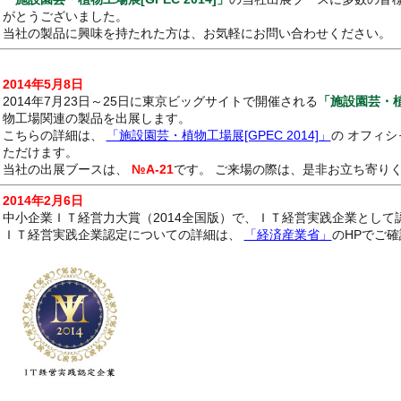
がとうございました。
当社の製品に興味を持たれた方は、お気軽にお問い合わせください。
2014年5月8日
2014年7月23日～25日に東京ビッグサイトで開催される
「施設園芸・植物
物工場関連の製品を出展
こちらの詳細は、
「施設園芸・植物工場展[GPEC 2014]」
の オフィ
ただけます。
当社の出展ブースは、
№A-21
です。 ご来場の際は、是非お立ち寄り
2014年2月6日
中小企業ＩＴ経営力大賞（2014全国版）で、ＩＴ経営実践企業として
ＩＴ経営実践企業認定についての詳細は、
「経済産業省」
のHPでご