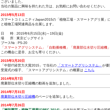
ございました。
当社の製品に興味を持たれた方は、お気軽にお問い合わせください。
2015年5月13日
スマートコミュニティJapan2015の「植物工場・スマートアグリ展
と植物工場関連商品を出展します。
日 時 : 2015年6月15日(水)～19日(金)
場 所 : 東京ビッグサイト
ブース№ : PS-20
「スマートアグリシステム」「自動播種機」「廃棄部位水切り圧縮機」
この機会に是非、お立ち寄りください。
2015年3月20日
「中部IT経営力大賞2015」で当社の
「スマートアグリシステム」
が優
受賞式の様子、「スマートアグリシステム」の概要は
こちら
2014年8月7日
廃棄部位水切り圧縮機の動画を追加しました。
2014年7月31日
廃棄部位水切り圧縮機
のページを追加しました。
2014年7月26日
「施設園芸・植物工場展[GPEC 2014]」
の当社出展ブースに多数の皆