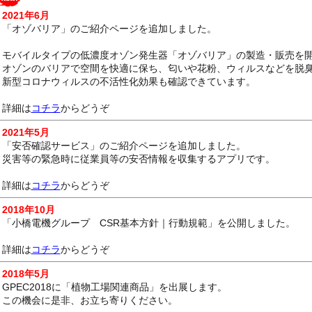
2021年6月
「オゾバリア」のご紹介ページを追加しました。
モバイルタイプの低濃度オゾン発生器「オゾバリア」の製造・販売を
オゾンのバリアで空間を快適に保ち、匂いや花粉、ウィルスなどを脱
新型コロナウィルスの不活性化効果も確認できています。
詳細は
コチラ
からどうぞ
2021年5月
「安否確認サービス」のご紹介ページを追加しました。
災害等の緊急時に従業員等の安否情報を収集するアプリです。
詳細は
コチラ
からどうぞ
2018年10月
「小橋電機グループ CSR基本方針｜行動規範」を公開しました。
詳細は
コチラ
からどうぞ
2018年5月
GPEC2018に「植物工場関連商品」を出展します。
この機会に是非、お立ち寄りください。