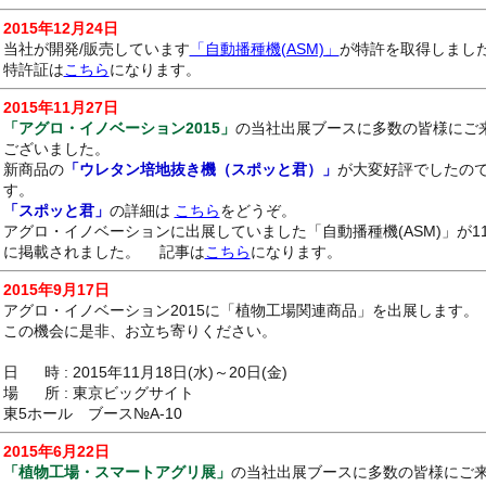
2015年12月24日
当社が開発/販売しています
「自動播種機(ASM)」
が特許を取得しまし
特許証は
こちら
になります。
2015年11月27日
「アグロ・イノベーション2015」
の当社出展ブースに多数の皆様にご
ございました。
新商品の
「ウレタン培地抜き機（スポッと君）」
が大変好評でしたの
す。
「スポッと君」
の詳細は
こちら
をどうぞ。
アグロ・イノベーションに出展していました「自動播種機(ASM)」が1
に掲載されました。 記事は
こちら
になります。
2015年9月17日
アグロ・イノベーション2015に「植物工場関連商品」を出展します。
この機会に是非、お立ち寄りください。
日 時 : 2015年11月18日(水)～20日(金)
場 所 : 東京ビッグサイト
東5ホール ブース№A-10
2015年6月22日
「植物工場・スマートアグリ展」
の当社出展ブースに多数の皆様にご