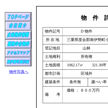
物 件 
物件記号
D 物件
所 在 地
三重県度会郡南伊勢町小方
登記地目
山林
土地権利
所有権
土地面積
1062.17㎡
321.30坪
物件写真へ
都市計画
区域外
建築条件
条件無
建ぺい率
価格 ： ６００万円
備 考