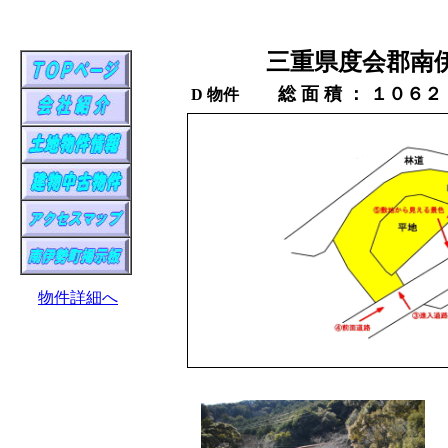
三重県度会郡南
総 面 積 ： １０
D 物件
物件詳細へ