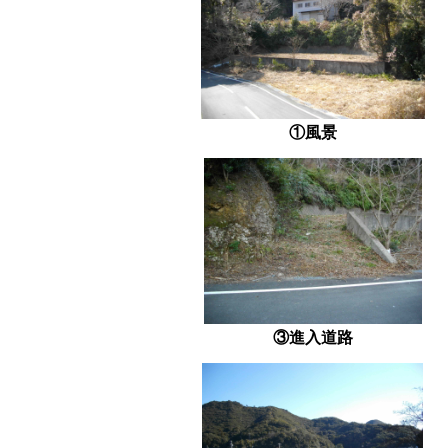
①風景
③進入道路