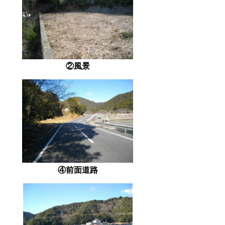
②風景
④前面道路