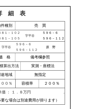
詳 細 表
物件種別
売 買
３８１－１０２
５９６－６
字平谷
３８１－１０５
５９６－１１２
５９６－６
字平谷
原 野
５９６－１１２
価 格
備考欄参照
積算出方法
実測・座標法
用途地域
無指定
１００％
容積率
２００％
単価 ： １．８万円
.
必要な場合は別途費用が掛ります）