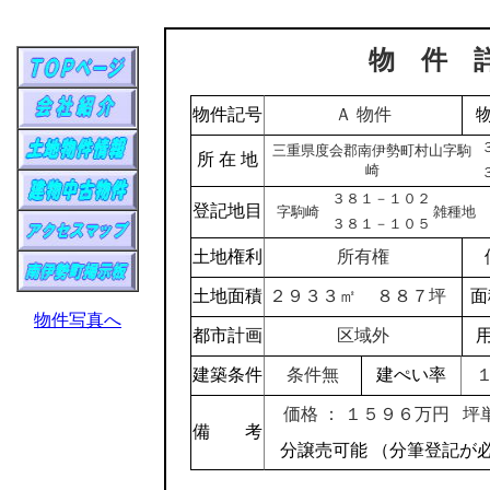
物 件 
物件記号
Ａ 物件
三重県度会郡南伊勢町村山字駒
所 在 地
崎
３８１－１０２
登記地目
字駒崎
雑種地
３８１－１０５
土地権利
所有権
土地面積
２９３３㎡
８８７坪
面
物件写真へ
都市計画
区域外
建築条件
条件無
建ぺい率
価格 ： １５９６万円
坪
備 考
分譲売可能 （分筆登記が