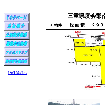
三重県度会郡
総 面 積 ： ２
Ａ 物件
物件詳細へ