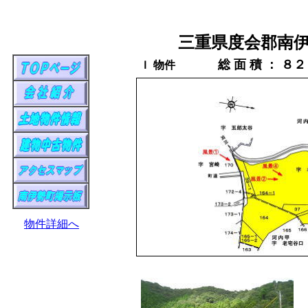
三重県度会郡南
総 面 積 ： 
Ｉ 物件
物件詳細へ