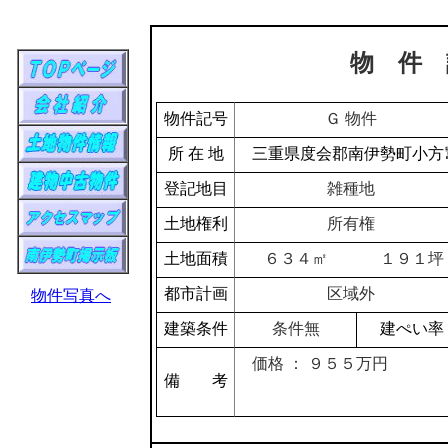
物 件 
物件記号
Ｇ 物件
所 在 地
三重県度会郡南伊勢町小方
登記地目
雑種地
土地権利
所有権
土地面積
６３４㎡
１９１坪
都市計画
区域外
物件写真へ
建築条件
条件無
建ぺい率
価格 ： ９５５万円
備 考