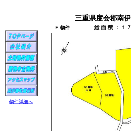
三重県度会郡南伊
総 面 積 ： 
Ｆ 物件
物件詳細へ