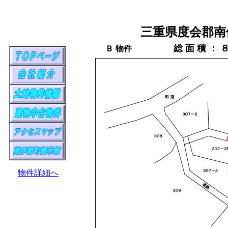
三重県度会郡南
総 面 積 ：
Ｂ 物件
物件詳細へ